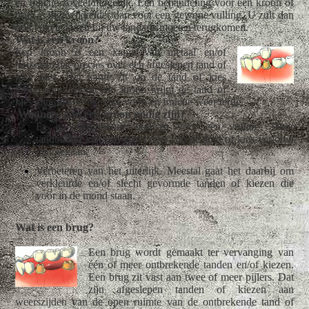
en functie zoveel mogelijk. Een behandeling voor een kroon of
brug is ingewikkelder dan voor een gewone vulling. U zult dan
ook enkele keren bij uw tandarts moeten terugkomen.
Wat is een kroon?
Een kroon is een kapje van metaal en/of
porselein dat precies over een afgeslepen tand of
kies past. Het kapje zit op de tand of kies
vastgelijmd. Door een kroon krijgt de tand of
kies zijn oorspronkelijke vorm en functie weer terug.
Wanneer kan een kroon nodig zijn?
Er is onvoldoende houvast voor een vulling. Door
tandbederf kan een groot deel van de tand of kies verloren
zijn gegaan.
Verbeteren van het uiterlijk. Meestal gaat het daarbij om
verkleurde en/of slecht gevormde tanden of kiezen die
voor in de mond staan.
Wat is een brug?
Een brug wordt gemaakt ter vervanging van
één of meer ontbrekende tanden en/of kiezen.
Een brug zit vast aan twee of meer pijlers. Dat
zijn afgeslepen tanden of kiezen aan
weerszijden van de open ruimte van de ontbrekende tand of