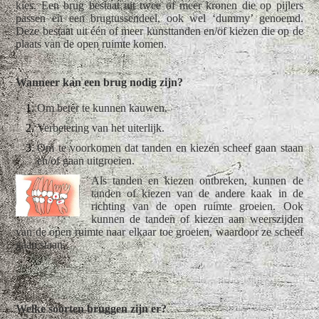
kies. Een brug bestaat uit twee of meer kronen die op pijlers
passen en een brugtussendeel, ook wel ‘dummy’ genoemd.
Deze bestaat uit één of meer kunsttanden en/of kiezen die op de
plaats van de open ruimte komen.
Wanneer kan een brug nodig zijn?
Om beter te kunnen kauwen.
Verbetering van het uiterlijk.
Om te voorkomen dat tanden en kiezen scheef gaan staan
en/of gaan uitgroeien.
Als tanden en kiezen ontbreken, kunnen de
tanden of kiezen van de andere kaak in de
richting van de open ruimte groeien. Ook
kunnen de tanden of kiezen aan weerszijden
van de open ruimte naar elkaar toe groeien, waardoor ze scheef
gaan staan.
Welke soorten bruggen zijn er?