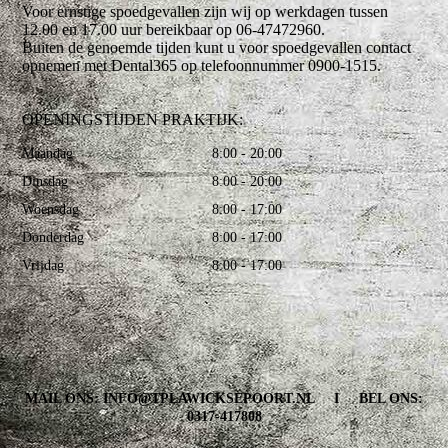
Voor ernstige spoedgevallen zijn wij op werkdagen tussen
12.00 en 17.00 uur bereikbaar op 06-47472960.
Buiten de genoemde tijden kunt u voor spoedgevallen contact
opnemen met Dental365 op telefoonnummer 0900-1515.
OPENINGSTIJDEN PRAKTIJK:
Maandag
8:00 - 20:00
Dinsdag
8:00 - 20:00
Woensdag
8:00 - 17:00
Donderdag
8:00 - 17:00
Vrijdag
8:00 - 17:00
MAIL ONS: INFO@TPLAWICKSEPOORT.NL I BEL ONS:
0317-417808