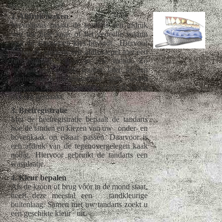
2. Afdruk maken
Vervolgens maakt de tandarts een afdruk
van uw hele kaak of het gedeelte waarin
zich de afgeslepen kies bevindt. Hiervoor
brengt de tandarts een afdruklepel met een
rubberachtige massa in uw mond. Zo
ontstaat een afdruk waarin later in een
tandtechnisch laboratorium gips wordt
gegoten. Op dit gipsmodel wordt de kroon
of brug gemaakt.
3. Beetregistratie
Met de beetregistratie bepaalt de tandarts
hoe de tanden en kiezen van uw onder- en
bovenkaak op elkaar passen. Daarvoor is
een afdruk van de tegenovergelegen kaak
nodig. Hiervoor gebruikt de tandarts een
wasplaatje.
4. Kleur bepalen
Als de kroon of brug vóór in de mond staat,
heeft deze meestal een tandkleurige
buitenlaag. Samen met uw tandarts zoekt u
een geschikte kleur uit.