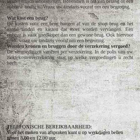
tandtechnisch laboratorium. Bovendien is het van belang of een
opbouw nodig is. Vraag uw tandarts vooraf om een begroting.
Wat kost een brug?
De kosten voor een brug hangen af van de soort brug en het
aantal tanden en kiezen dat moet worden vervangen. Een
etsbrug is vaak goedkoper dan een gewone brug. Ook hiervoor
geldt: vraag uw tandarts vooraf om een begroting.
Worden kronen en bruggen door de verzekering vergoed?
De vergoedingen variëren per verzekering. In de polis van uw
ziektekostenverzekering staat op welke vergoedingen u recht
heeft.
TELEFONISCHE BEREIKBAARHEID:
Voor het maken van afspraken kunt u op werkdagen bellen
tussen 8.00 en 12.00 uur.