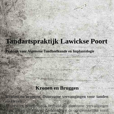
Tandartspraktijk Lawickse Poort
Praktijk voor Algemene Tandheelkunde en Implantologie
Kronen en Bruggen
Kronen en bruggen. Duurzame vervangingen voor tanden
en kiezen
Kronen en bruggen zijn bedoeld als duurzame vervangingen
voor tanden en kiezen. Ze benaderen de oorspronkelijke vorm