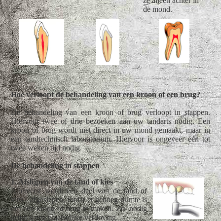
ze alleen achter in
de mond.
Hoe verloopt de behandeling van een kroon of een brug?
De behandeling van een kroon of brug verloopt in stappen.
Hiervoor twee of drie bezoeken aan uw tandarts nodig. Een
kroon of brug wordt niet direct in uw mond gemaakt, maar in
een tandtechnisch laboratorium. Hiervoor is ongeveer één tot
twee weken tijd nodig.
De behandeling in stappen
1. Afslijpen van de tand of kies
Allereerst wordt een deel van de tand of
kies afgeslepen, totdat er genoeg ruimte is
om een kroon of brug te maken. Zo nodig
krijgt u een plaatselijke verdoving.