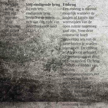
Gewone
Vrij-eindigende brug
Etsbrug
brug
Bij een vrij-
Een etsbrug is meestal
Bij een
eindigende brug
mogelijk wanneer de
gewone
bevinden de pijlers
tanden of kiezen aan
brug
zich aan één zijde van
weerszijden van de
bevinden
de ontbrekende tand
open ruimte nagenoeg
de pijlers
of kies.
gaaf zijn. Voor deze
zich aan
constructie hoeft
weerszijden
nauwelijks iets van de
van de
gave tanden te worden
open
afgeslepen. De etsbrug
ruimte.
wordt vooral gebruikt
ter vervanging van één
of twee tanden. De brug
wordt door middel van
metalen
bevestigingsplaatjes met
een speciale lijm
onzichtbaar aan de
binnenzijde van de
tanden geplakt. Een
etsbrug kan, indien
nodig, meestal vrij
eenvoudig worden