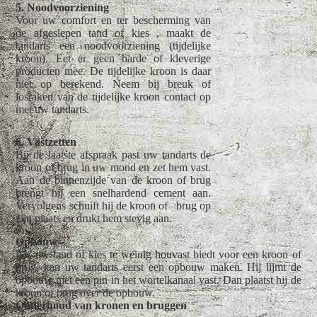
5. Noodvoorziening
Voor uw comfort en ter bescherming van
de afgeslepen tand of kies , maakt de
tandarts een noodvoorziening (tijdelijke
kroon). Eet er geen harde of kleverige
producten mee. De tijdelijke kroon is daar
niet op berekend. Neem bij breuk of
losraken van de tijdelijke kroon contact op
met uw tandarts.
6. Vastzetten
Bij de laatste afspraak past uw tandarts de
kroon of brug in uw mond en zet hem vast.
Aan de binnenzijde van de kroon of brug
brengt hij een snelhardend cement aan.
Vervolgens schuift hij de kroon of brug op
zijn plaats en drukt hem stevig aan.
Opbouw
Als uw tand of kies te weinig houvast biedt voor een kroon of
brug, kan uw tandarts eerst een opbouw maken. Hij lijmt de
opbouw met een pin in het wortelkanaal vast. Dan plaatst hij de
kroon of brug over de opbouw.
Onderhoud van kronen en bruggen