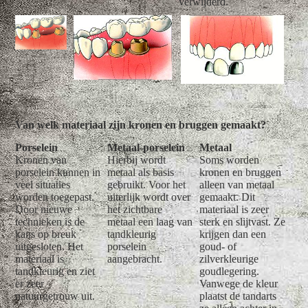
verwijderd.
Van welk materiaal zijn kronen en bruggen gemaakt?
Porselein
Metaal-porselein
Metaal
Kronen van
Hierbij wordt
Soms worden
porselein kunnen in
metaal als basis
kronen en bruggen
veel situaties
gebruikt. Voor het
alleen van metaal
worden toegepast.
uiterlijk wordt over
gemaakt. Dit
Door nieuwe
het zichtbare
materiaal is zeer
technieken is de
metaal een laag van
sterk en slijtvast. Ze
kans op breuk
tandkleurig
krijgen dan een
uitgesloten. Het
porselein
goud- of
materiaal is
aangebracht.
zilverkleurige
tandkleurig en ziet
goudlegering.
er zeer
Vanwege de kleur
natuurgetrouw uit.
plaatst de tandarts