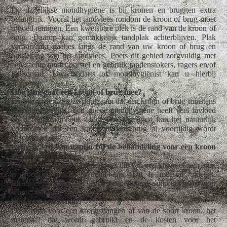
De dagelijkse mondhygiëne is bij kronen en bruggen extra
belangrijk. Vooral het tandvlees rondom de kroon of brug moet
u goed reinigen. Een kwetsbare plek is de rand van de kroon of
brug. Daarop kan gemakkelijk tandplak achterblijven. Plak
veroorzaakt gaatjes langs de rand van uw kroon of brug en
ontsteking van het tandvlees. Poets dit gebied zorgvuldig met
een zachte tandenborstel en gebruik tandenstokers, ragers en/of
flossdraad. Uw tandarts of mondhygiënist kan u hierbij
adviseren.
Hoe lang gaat een kroon of brug mee?
De materialen zijn zo duurzaam dat een kroon of brug minstens
tien jaar meegaat. Een goede mondhygiëne heeft veel invloed
op de duurzaamheid. Door een ongelukje kan het natuurlijk
voorkomen dat een kroon of een brug al voortijdig wordt
beschadigd.
Krijg ik last van napijn bij de behandeling voor een kroon
of een brug?
Na plaatsing kan een tand of kies die van een kroon of een brug
is voorzien soms gevoelig zijn. Dit is meestal tijdelijk.
Raadpleeg uw tandarts als de gevoeligheid aanhoudt of heviger
wordt.
Wat kost een kroon?
De kosten voor een kroon hangen af van de soort kroon, het
materiaal dat wordt gebruikt en de kosten voor het