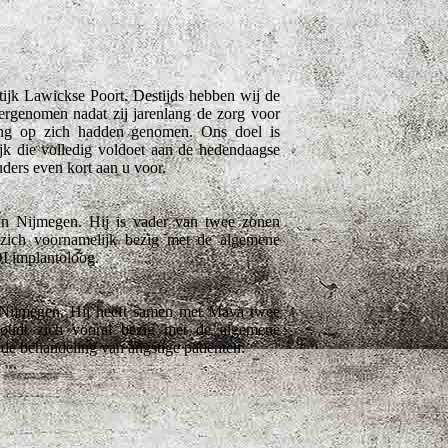
ktijk Lawickse Poort. Destijds hebben wij de
vergenomen nadat zij jarenlang de zorg voor
ng op zich hadden genomen. Ons doel is
jk die volledig voldoet aan de hedendaagse
uders even kort aan u voor.
van Nijmegen. Hij is vader van twee zonen
zich voornamelijk bezig met de algemene
I implantoloog.
n Nijmegen. Hij heeft samen met Maya twee
houdt zich vooral bezig met de algemene
 de behandeling van angstige patiënten.