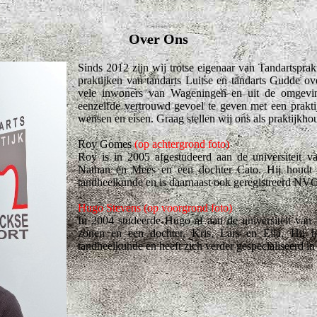
Over Ons
Sinds 2012 zijn wij trotse eigenaar van Tandartspra
praktijken van tandarts Luitse en tandarts Gudde o
vele inwoners van Wageningen en uit de omgevi
eenzelfde vertrouwd gevoel te geven met een prakti
wensen en eisen. Graag stellen wij ons als praktijkho
Roy Gomes
(op achtergrond foto)
Roy is in 2005 afgestudeerd aan de universiteit 
Nathan en Mees en een dochter Cato. Hij houdt 
tandheelkunde en is daarnaast ook geregistreerd NVO
Hugo Stevens
(op voorgrond foto)
In 2004 studeerde Hugo af aan de universiteit va
zonen en een dochter, Kris, Lars en Ella. Hij 
tandheelkunde en heeft zich verder gespecialiseerd in